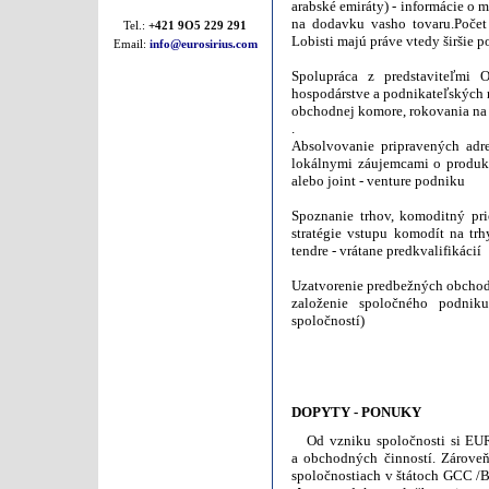
arabské emiráty) - informácie o 
na dodavku vasho tovaru.Počet
Tel.:
+421 9O5 229 291
Lobisti majú práve vtedy širšie 
Email:
info@eurosirius.com
Spolupráca z predstaviteľmi
hospodárstve a podnikateľských 
obchodnej komore, rokovania na
.
Absolvovanie pripravených adr
lokálnymi záujemcami o produkci
alebo joint - venture podniku
Spoznanie trhov, komoditný pri
stratégie vstupu komodít na trh
tendre - vrátane predkvalifikácií
Uzatvorenie predbežných obchod
založenie spoločného podniku
spoločností)
DOPYTY - PONUKY
Od vzniku spoločnosti si EURO 
a obchodných činností. Zárove
spoločnostiach v štátoch GCC /B