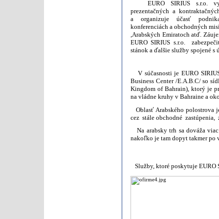
EURO SIRIUS s.r.o. vyhľa
prezentačných a kontraktačnýc
a organizuje účasť podnika
konferenciách a obchodných misiá
,Arabských Emiratoch atď. Záuje
EURO SIRIUS s.r.o. zabezpečiť
stánok a ďalšie služby spojené s
V súčasnosti je EURO SIRIUS s
Business Center /E.A.B.C/ so 
Kingdom of Bahrain), ktorý j
na vládne kruhy v Bahraine a oko
Oblasť Arabského polostrova j
cez stále obchodné zastúpenia,
Na arabsky trh sa dováža via
nakoľko je tam dopyt takmer po v
Služby, ktoré poskytuje EURO S