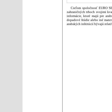
Cieľom spoločnosť EURO SIRIU
zahraničných trhoch svojimi k
informácie, ktoré majú pre arab
dopadové štúdie alebo iné materi
arabských inštitúcií bývajú rela