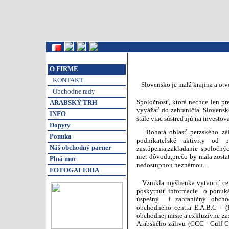
O FIRME
KONTAKT
Slovensko je malá krajina a otvo
Obchodne rady
Spoločnosť,
ktorá nechce len pr
ARABSKÝ TRH
vyvážať do zahraničia. Slovensk
INFO
stále viac sústreďujú na investov
Dopyty
Bohatá oblasť perzského záliv
Ponuka
podnikateľské aktivity od 
Náš obchodný parner
zastúpenia,zakladanie spoločn
niet dôvodu,prečo by mala zost
Plná moc
nedostupnou neznámou..
FOTOGALERIA
Vznikla myšlienka vytvoriť cen
poskytnúť informacie
o ponuká
úspešný i zahraničný obchod.
obchodného centra E.A.B.C - (
obchodnej misie a exkluzívne za
Arabského zálivu (GCC - Gulf Co