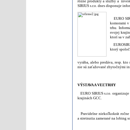
rôzne produkty a služby a inves
SIRIUS s.r.o. dnes disponuje in
EURO SIRIUS
komorami v 
trhu. Inform
svojej kraji
ktorí sa v z
EUROSIRIUS
ktorý spoloč
vyrába,
alebo predáva, resp. kto
nie sú zaťažované zbytočnými in
VÝSTAVA A VEĽTRHY
EURO SIRIUS s.r.o. organizuje a
krajinách GCC.
Pravidelne niekoľkokrát ročne 
a stretnutia zamerané na lobing 