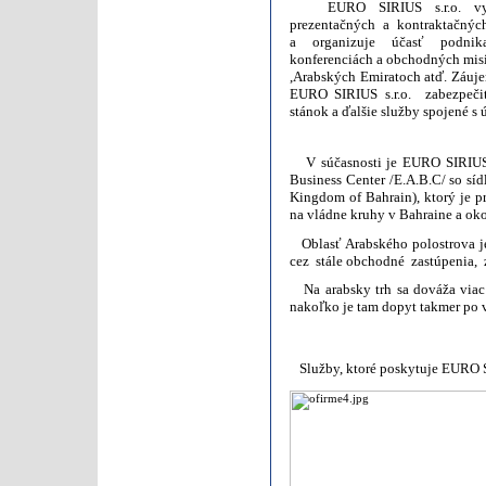
EURO SIRIUS s.r.o. vyhľa
prezentačných a kontraktačnýc
a organizuje účasť podnika
konferenciách a obchodných misiá
,Arabských Emiratoch atď. Záuje
EURO SIRIUS s.r.o. zabezpečiť
stánok a ďalšie služby spojené s
V súčasnosti je EURO SIRIUS s
Business Center /E.A.B.C/ so 
Kingdom of Bahrain), ktorý j
na vládne kruhy v Bahraine a oko
Oblasť Arabského polostrova j
cez stále obchodné zastúpenia,
Na arabsky trh sa dováža via
nakoľko je tam dopyt takmer po v
Služby, ktoré poskytuje EURO S