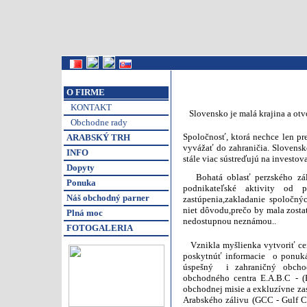
O FIRME
KONTAKT
Slovensko je malá krajina a otvo
Obchodne rady
Spoločnosť,
ktorá nechce len pr
ARABSKÝ TRH
vyvážať do zahraničia. Slovensk
INFO
stále viac sústreďujú na investov
Dopyty
Bohatá oblasť perzského záliv
Ponuka
podnikateľské aktivity od 
Náš obchodný parner
zastúpenia,zakladanie spoločn
niet dôvodu,prečo by mala zost
Plná moc
nedostupnou neznámou..
FOTOGALERIA
Vznikla myšlienka vytvoriť cen
poskytnúť informacie
o ponuká
úspešný i zahraničný obchod.
obchodného centra E.A.B.C - (
obchodnej misie a exkluzívne za
Arabského zálivu (GCC - Gulf Co