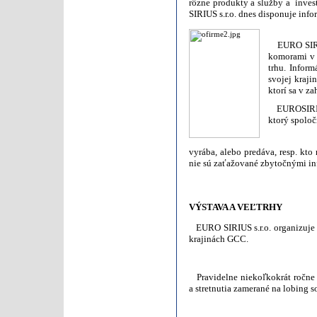
rôzne produkty a služby a inves
SIRIUS s.r.o. dnes disponuje in
EURO SIRIUS
komorami v 
trhu. Inform
svojej kraji
ktorí sa v z
EUROSIRIUS
ktorý spoloč
vyrába,
alebo predáva, resp. kto
nie sú zaťažované zbytočnými in
VÝSTAVA A VEĽTRHY
EURO SIRIUS s.r.o. organizuje a
krajinách GCC.
Pravidelne niekoľkokrát ročne 
a stretnutia zamerané na lobing 