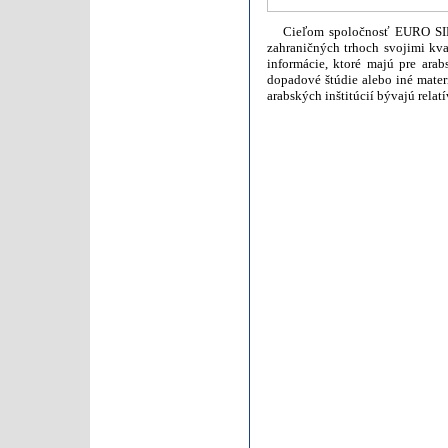
Cieľom spoločnosť EURO SIRIU
zahraničných trhoch svojimi k
informácie, ktoré majú pre arab
dopadové štúdie alebo iné materi
arabských inštitúcií bývajú rela