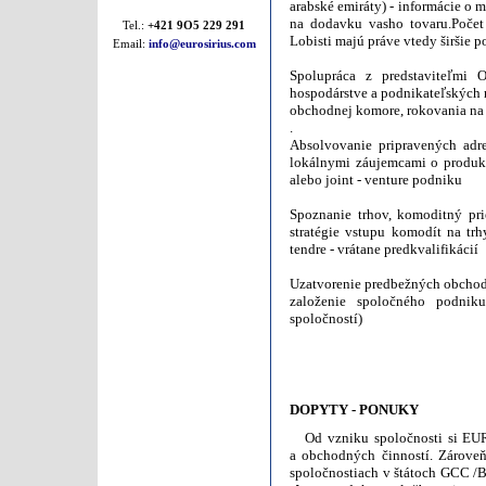
arabské emiráty) - informácie o 
na dodavku vasho tovaru.Počet
Tel.:
+421 9O5 229 291
Lobisti majú práve vtedy širšie 
Email:
info@eurosirius.com
Spolupráca z predstaviteľmi
hospodárstve a podnikateľských 
obchodnej komore, rokovania na
.
Absolvovanie pripravených adr
lokálnymi záujemcami o produkci
alebo joint - venture podniku
Spoznanie trhov, komoditný pri
stratégie vstupu komodít na trh
tendre - vrátane predkvalifikácií
Uzatvorenie predbežných obchod
založenie spoločného podniku
spoločností)
DOPYTY - PONUKY
Od vzniku spoločnosti si EURO 
a obchodných činností. Zárove
spoločnostiach v štátoch GCC /B