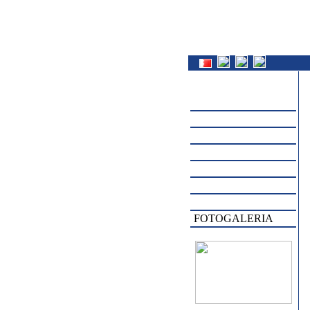
O FIRME
ARABSKÝ TRH
INFO
Dopyty
Ponuka
Náš obchodný parner
Plná moc
FOTOGALERIA