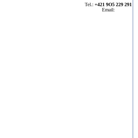
Tel.:
+421 9O5 229 291
Email:
info@eurosirius.com